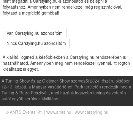
mint megadni a Carstyling.hu-s azonosítód és belépni a
folytatáshoz. Amennyiben nem rendelkezel még regisztrációval,
folytasd a megfelelő gombbal!
A kiállítói logined a későbbiekben a Carstyling.hu rendszerében is
használhatod. Amennyiben még nem rendelkezel ilyennel, itt rögtön
kreálhatsz is egyet.
A Tuning Show és az Oldtimer Show szervezői 2024. őszén, október
12-13. között, a Magyar Vasúttörténeti Park területén rendezik meg a
Tuning & Retro Fesztivált, ahol hazánk legszebb tuning és veterán
autói együtt kerülnek kiállításra.
© AMTS Events Kft. | www.amts.hu | www.carstyling.hu