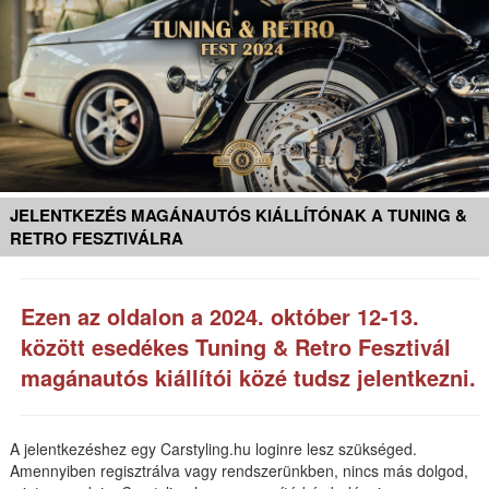
JELENTKEZÉS MAGÁNAUTÓS KIÁLLÍTÓNAK A TUNING &
RETRO FESZTIVÁLRA
Ezen az oldalon a 2024. október 12-13.
között esedékes
Tuning & Retro Fesztivál
magánautós kiállítói közé tudsz jelentkezni.
A jelentkezéshez egy Carstyling.hu loginre lesz szükséged.
Amennyiben regisztrálva vagy rendszerünkben, nincs más dolgod,